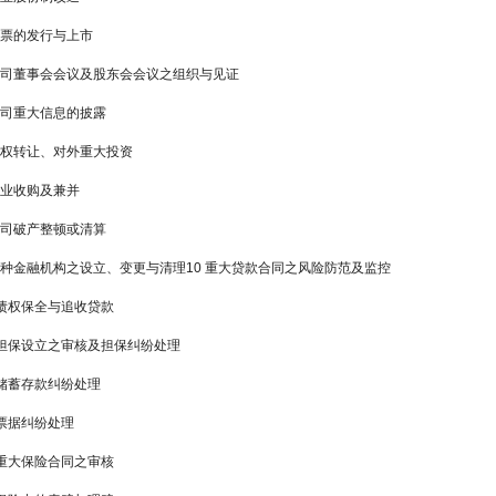
股票的发行与上市
 公司董事会会议及股东会会议之组织与见证
公司重大信息的披露
产权转让、对外重大投资
企业收购及兼并
公司破产整顿或清算
 各种金融机构之设立、变更与清理10 重大贷款合同之风险防范及监控
 债权保全与追收贷款
 担保设立之审核及担保纠纷处理
 储蓄存款纠纷处理
 票据纠纷处理
 重大保险合同之审核